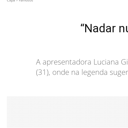
Capa
Famosos
“Nadar n
A apresentadora Luciana G
(31), onde na legenda suger