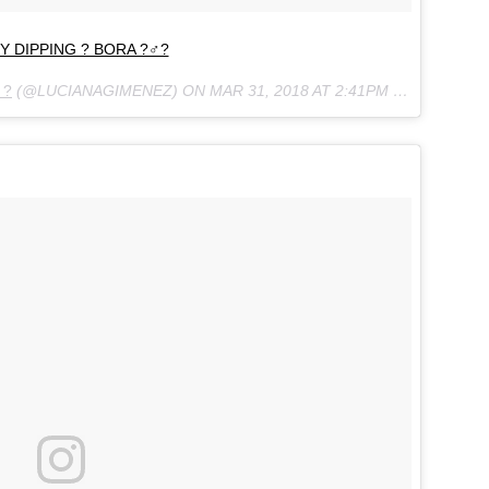
Y DIPPING ? BORA ?‍♂️?
 ?
(@LUCIANAGIMENEZ) ON
MAR 31, 2018 AT 2:41PM PDT