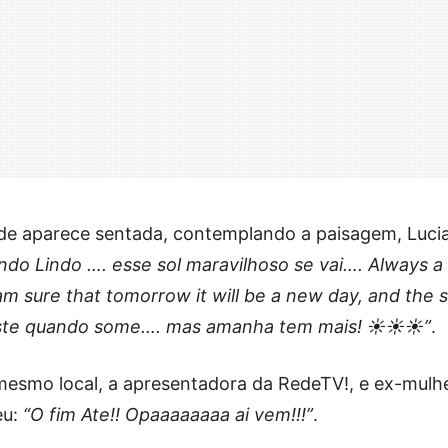
de aparece sentada, contemplando a paisagem, Luci
indo Lindo …. esse sol maravilhoso se vai…. Always a
i am sure that tomorrow it will be a new day, and the 
riste quando some…. mas amanha tem mais! ☀️☀️☀️”
.
mesmo local, a apresentadora da RedeTV!, e ex-mulh
eu:
“O fim Ate!! Opaaaaaaaa ai vem!!!”
.