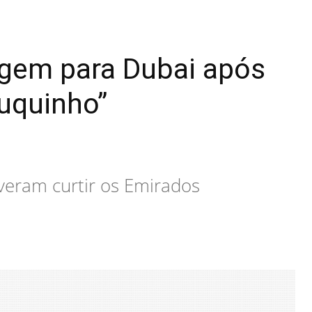
agem para Dubai após
uquinho”
lveram curtir os Emirados