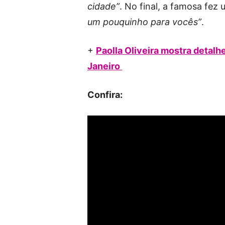
cidade”
. No final, a famosa fe
um pouquinho para vocês”
.
+
Paolla Oliveira mostra detalh
Janeiro
Confira: