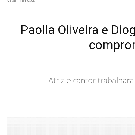
Capa
Famosos
Paolla Oliveira e D
comprom
Atriz e cantor trabalhar