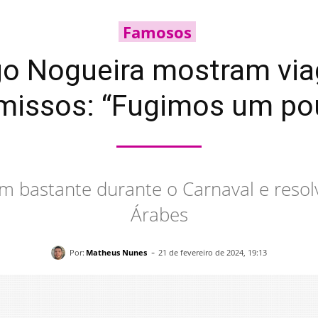
Famosos
iogo Nogueira mostram vi
issos: “Fugimos um po
am bastante durante o Carnaval e reso
Árabes
-
Por:
Matheus Nunes
21 de fevereiro de 2024, 19:13