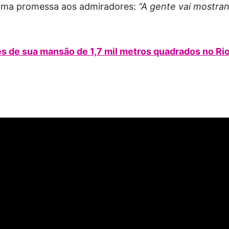
z uma promessa aos admiradores:
“A gente vai mostra
es de sua mansão de 1,7 mil metros quadrados no Ri