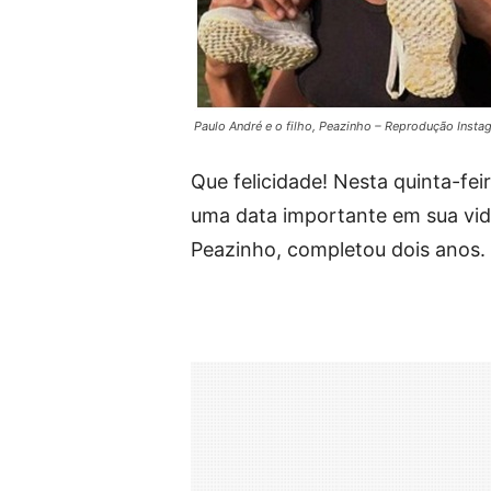
Paulo André e o filho, Peazinho – Reprodução Insta
Que felicidade! Nesta quinta-feir
uma data importante em sua vid
Peazinho, completou dois anos.