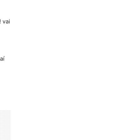
 vai
aí