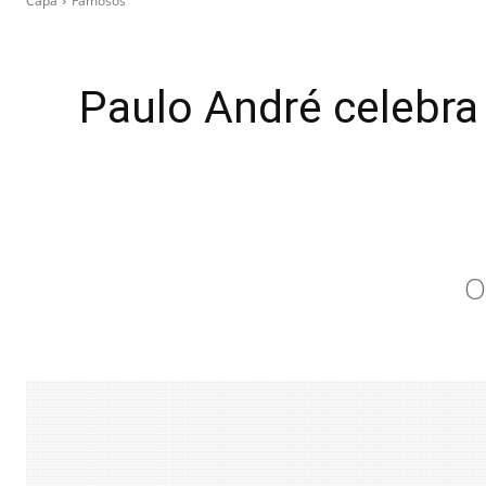
Capa
Famosos
Paulo André celebra 
O