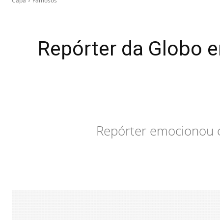
Capa
Famosos
Repórter da Globo e
Repórter emocionou c