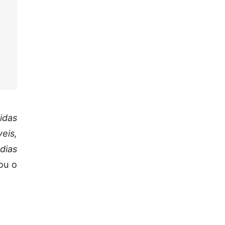
idas
eis,
dias
iou o