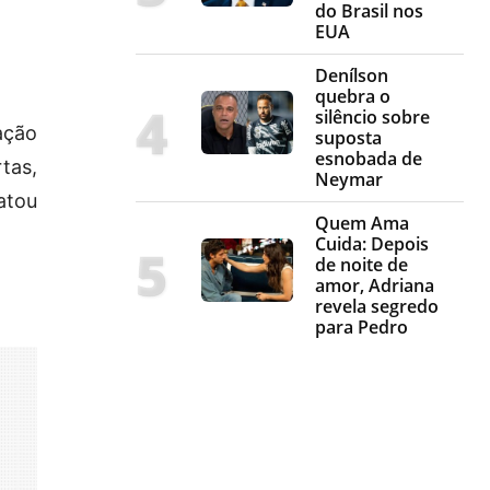
do Brasil nos
EUA
Denílson
quebra o
silêncio sobre
ação
suposta
esnobada de
tas,
Neymar
latou
Quem Ama
Cuida: Depois
de noite de
amor, Adriana
revela segredo
para Pedro