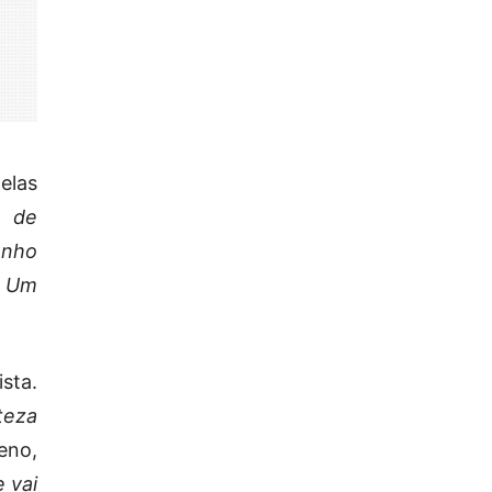
elas
, de
enho
. Um
sta.
teza
eno,
 vai