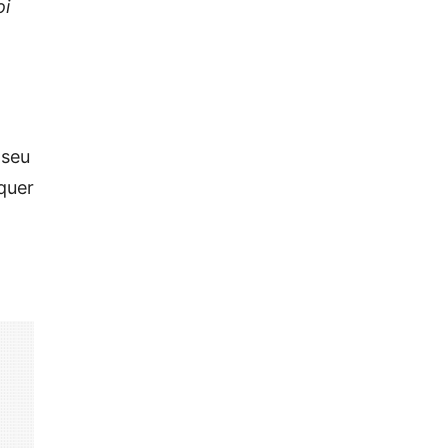
oi
 seu
quer