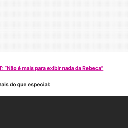
BT: “Não é mais para exibir nada da Rebeca”
ais do que especial: