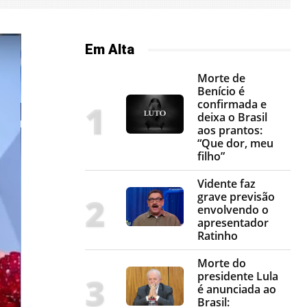
Em Alta
Morte de
Benício é
confirmada e
deixa o Brasil
aos prantos:
“Que dor, meu
filho”
Vidente faz
grave previsão
envolvendo o
apresentador
Ratinho
Morte do
presidente Lula
é anunciada ao
Brasil: