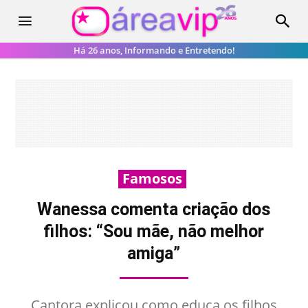
Há 26 anos, Informando e Entretendo!
Famosos
Wanessa comenta criação dos
filhos: “Sou mãe, não melhor
amiga”
Cantora explicou como educa os filhos