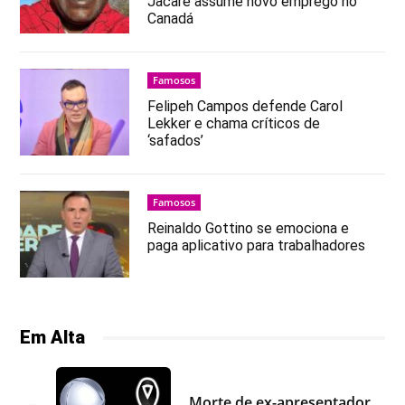
Jacaré assume novo emprego no
Canadá
Famosos
Felipeh Campos defende Carol
Lekker e chama críticos de
‘safados’
Famosos
Reinaldo Gottino se emociona e
paga aplicativo para trabalhadores
Em Alta
Morte de ex-apresentador