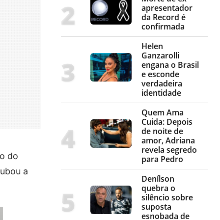
apresentador
da Record é
confirmada
Helen
Ganzarolli
engana o Brasil
e esconde
verdadeira
identidade
Quem Ama
Cuida: Depois
de noite de
amor, Adriana
revela segredo
ão do
para Pedro
rubou a
Denílson
quebra o
silêncio sobre
suposta
esnobada de