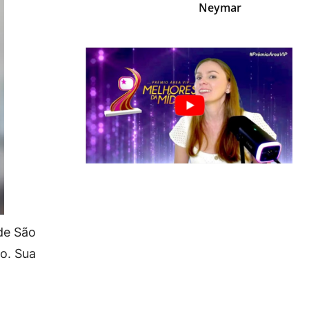
Neymar
de São
to. Sua