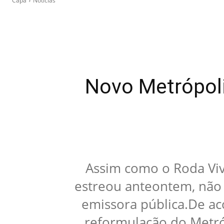
Capa
Notícias
Novo Metrópoli
Assim como o Roda Viva
estreou anteontem, não 
emissora pública.De aco
reformulação do Metró