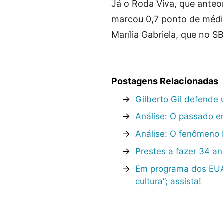
Já o Roda Viva, que anteo
marcou 0,7 ponto de médi
Marília Gabriela, que no S
Postagens Relacionadas
→
Gilberto Gil defende 
→
Análise: O passado em
→
Análise: O fenômeno Br
→
Prestes a fazer 34 an
→
Em programa dos EUA,
cultura”; assista!