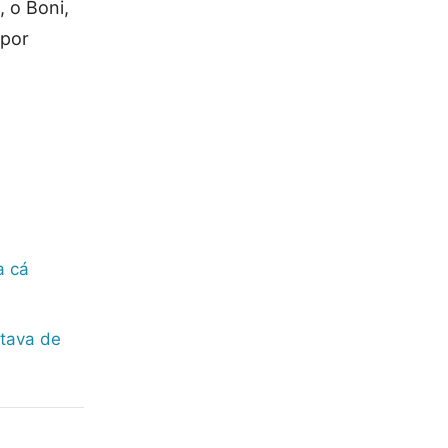
, o Boni,
 por
a cá
stava de