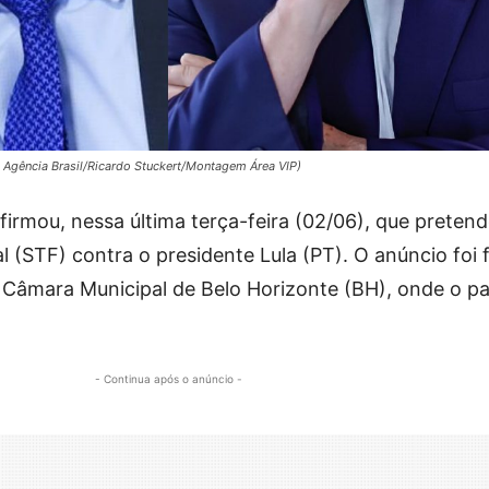
o Agência Brasil/Ricardo Stuckert/Montagem Área VIP)
firmou, nessa última terça-feira (02/06), que preten
 (STF) contra o presidente Lula (PT). O anúncio foi f
 Câmara Municipal de Belo Horizonte (BH), onde o p
.
- Continua após o anúncio -