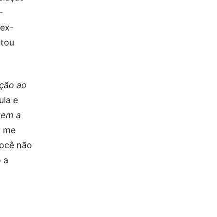
-
 ex-
itou
ação ao
ula e
 tem a
r me
você não
o a