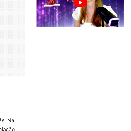
ás. Na
elação