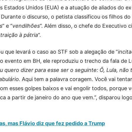
 dos Estados Unidos (EUA) e a atuação de aliados do ex
Durante o discurso, o petista classificou os filhos do
s
” e “
vendilhões
“. Além disso, o chefe do Executivo c
“
traição à pátria
“.
ou que levará o caso ao STF sob a alegação de “
incit
 o evento em BH, ele reproduziu o trecho da fala de L
u quero dizer para esse ser o seguinte: Ô, Lula, não
bulário.
Aqui tem a palavra coragem. Você vai tenta
 com esses golpes baixos e vai engolir todos, porque 
ca a partir de janeiro do ano que vem.”, disparou log
fas, mas Flávio diz que fez pedido a Trump