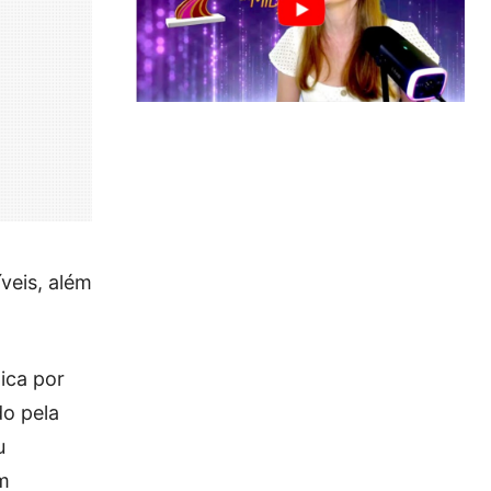
íveis, além
ica por
do pela
u
em