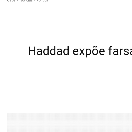
Capa
Notícias
Política
Haddad expõe farsa