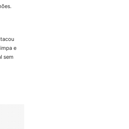
hões.
stacou
limpa e
al sem