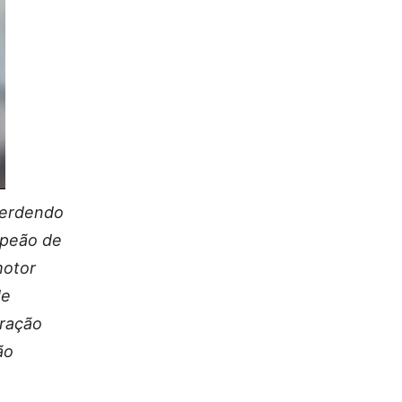
 perdendo
mpeão de
motor
de
eração
ão