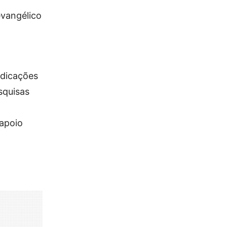
evangélico
ndicações
squisas
 apoio