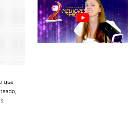
 o que
teado,
os