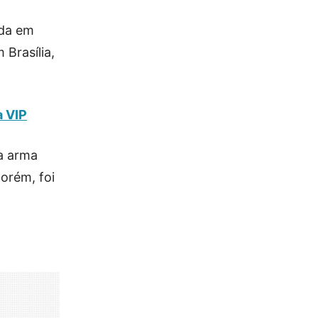
ada em
Brasília,
a VIP
a arma
orém, foi