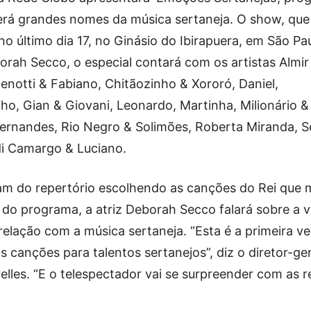
rá grandes nomes da música sertaneja. O show, que 
no último dia 17, no Ginásio do Ibirapuera, em São P
rah Secco, o especial contará com os artistas Almir 
notti & Fabiano, Chitãozinho & Xororó, Daniel,
o, Gian & Giovani, Leonardo, Martinha, Milionário &
 Fernandes, Rio Negro & Solimões, Roberta Miranda, S
 di Camargo & Luciano.
pam do repertório escolhendo as canções do Rei que
 do programa, a atriz Deborah Secco falará sobre a v
elação com a música sertaneja. “Esta é a primeira v
 canções para talentos sertanejos”, diz o diretor-ge
les. “E o telespectador vai se surpreender com as re