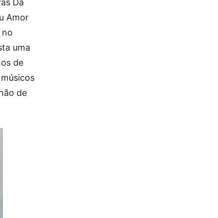
vas Da
eu Amor
 no
esta uma
nos de
s músicos
lhão de