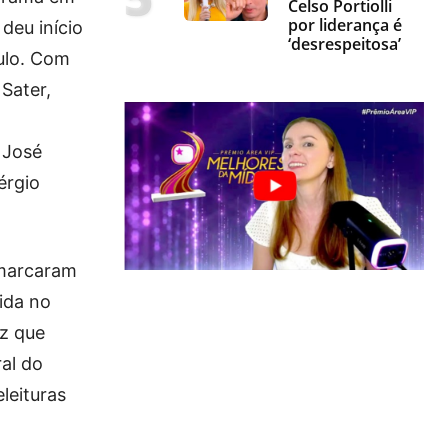
Celso Portiolli
por liderança é
deu início
‘desrespeitosa’
aulo. Com
Sater,
 José
érgio
 marcaram
ida no
ez que
ral do
leituras