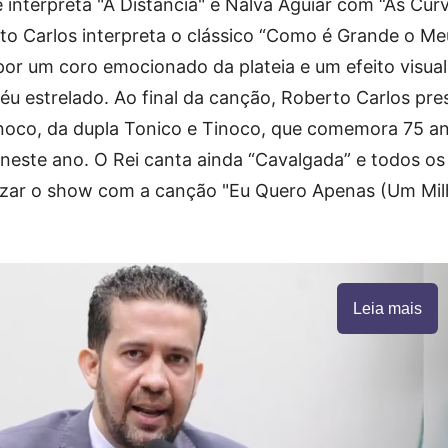
e interpreta "A Distância" e Nalva Aguiar com “As Cur
to Carlos interpreta o clássico “Como é Grande o M
r um coro emocionado da plateia e um efeito visual
u estrelado. Ao final da canção, Roberto Carlos pr
oco, da dupla Tonico e Tinoco, que comemora 75 a
a neste ano. O Rei canta ainda “Cavalgada” e todos o
alizar o show com a canção "Eu Quero Apenas (Um Mi
Leia mais