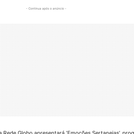
- Continua após o anúncio -
º, a Rede Globo apresentará ‘Emoções Sertanejas’, pr