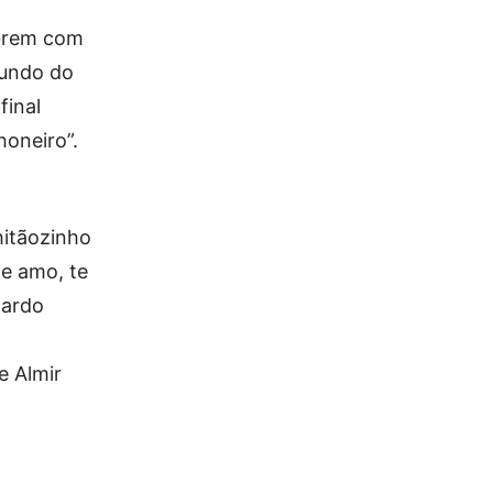
abrem com
fundo do
final
oneiro”.
hitãozinho
te amo, te
nardo
e Almir