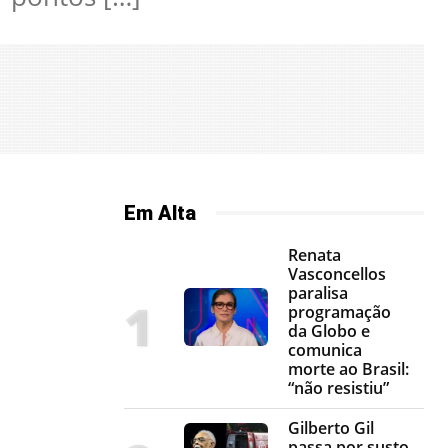
Em Alta
Renata
Vasconcellos
paralisa
programação
da Globo e
comunica
morte ao Brasil:
“não resistiu”
Gilberto Gil
passa por susto