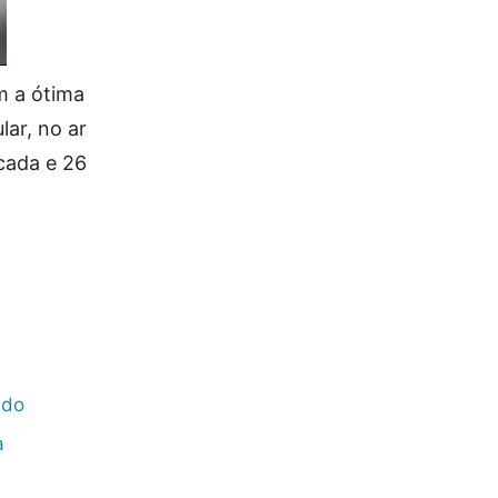
m a ótima
lar, no ar
cada e 26
ndo
a