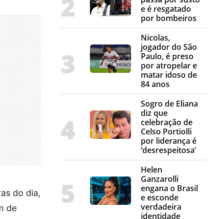
e é resgatado
por bombeiros
Nicolas,
jogador do São
Paulo, é preso
por atropelar e
matar idoso de
84 anos
Sogro de Eliana
diz que
celebração de
Celso Portiolli
por liderança é
‘desrespeitosa’
Helen
Ganzarolli
engana o Brasil
as do dia,
e esconde
verdadeira
m de
identidade