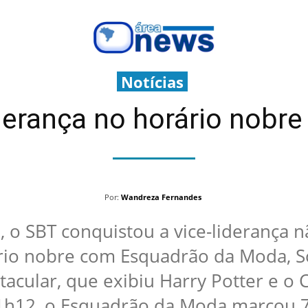
Notícias
derança no horário nobre
Por:
Wandreza Fernandes
o, o SBT conquistou a vice-liderança n
o nobre com Esquadrão da Moda, So
acular, que exibiu Harry Potter e o 
1h12, o Esquadrão da Moda marcou 7