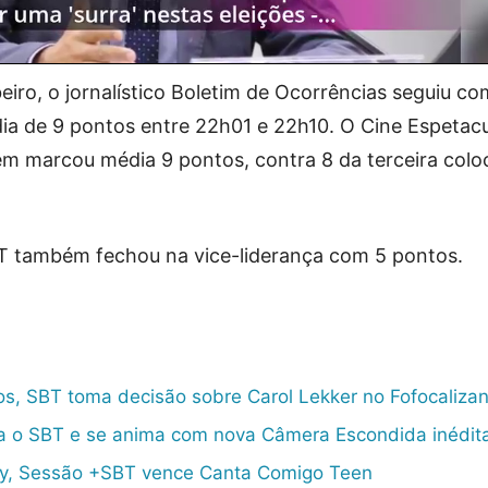
ro, o jornalístico Boletim de Ocorrências seguiu co
dia de 9 pontos entre 22h01 e 22h10. O Cine Espetacu
m marcou média 9 pontos, contra 8 da terceira colo
BT também fechou na vice-liderança com 5 pontos.
os, SBT toma decisão sobre Carol Lekker no Fofocaliza
a o SBT e se anima com nova Câmera Escondida inédit
y, Sessão +SBT vence Canta Comigo Teen