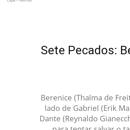
Capa
Notícias
Sete Pecados: Be
Berenice (Thalma de Freit
lado de Gabriel (Erik M
Dante (Reynaldo Gianecchi
para tentar salvar o ta