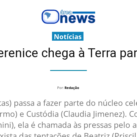
Notícias
renice chega à Terra pa
Por:
Redação
as) passa a fazer parte do núcleo cel
armo) e Custódia (Claudia Jimenez). 
ni), ela é chamada às pressas pelo 
xista das tentações de Beatriz (Prisci