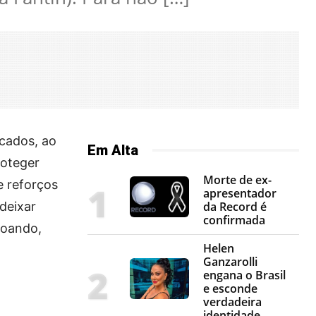
ecados, ao
Em Alta
roteger
Morte de ex-
e reforços
apresentador
 deixar
da Record é
confirmada
voando,
Helen
Ganzarolli
engana o Brasil
e esconde
verdadeira
identidade