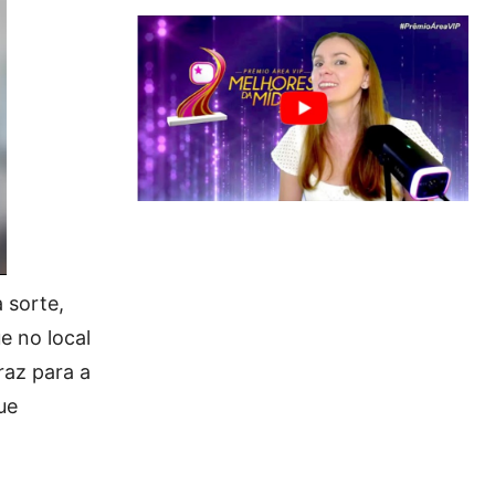
 sorte,
e no local
raz para a
ue