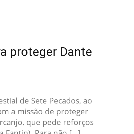
ra proteger Dante
estial de Sete Pecados, ao
Com a missão de proteger
arcanjo, que pede reforços
la Fantin). Para não […]