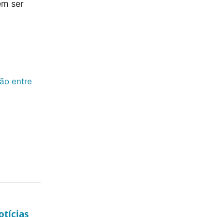
em ser
tão entre
tícias