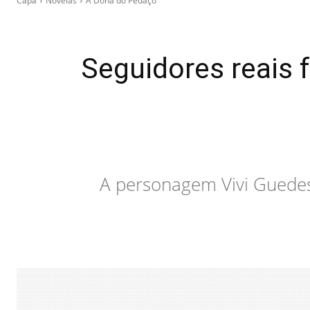
Capa
Novelas
A Dona do Pedaço
Seguidores reais f
A personagem Vivi Guedes