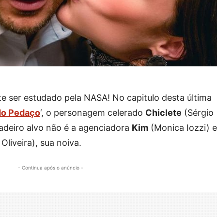
te ser estudado pela NASA! No capitulo desta última
do Pedaço
‘, o personagem celerado
Chiclete
(Sérgio
adeiro alvo não é a agenciadora
Kim
(Monica Iozzi) e
Oliveira), sua noiva.
- Continua após o anúncio -