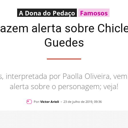
A Dona do Pedaço
Famosos
azem alerta sobre Chiclet
Guedes
, interpretada por Paolla Oliveira, v
alerta sobre o personagem; veja!
-
Por:
Victor Arioli
23 de julho de 2019, 09:36