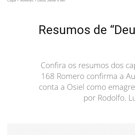
Capa
Novelas
Deus Salve o Rei
Resumos de “Deus
Confira os resumos dos cap
168 Romero confirma a Aug
conta a Osiel como emagrec
por Rodolfo. L