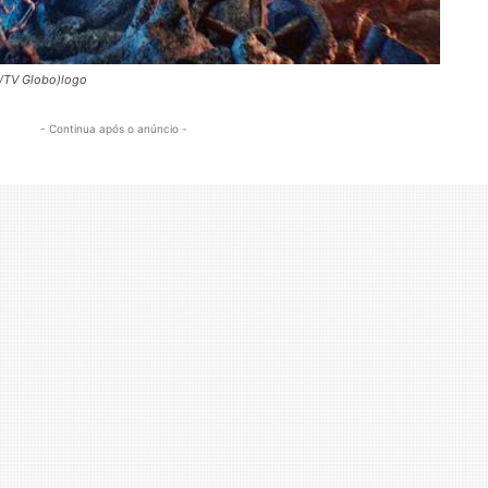
o/TV Globo)logo
- Continua após o anúncio -