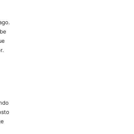
ago.
abe
ue
r.
ando
osto
ge