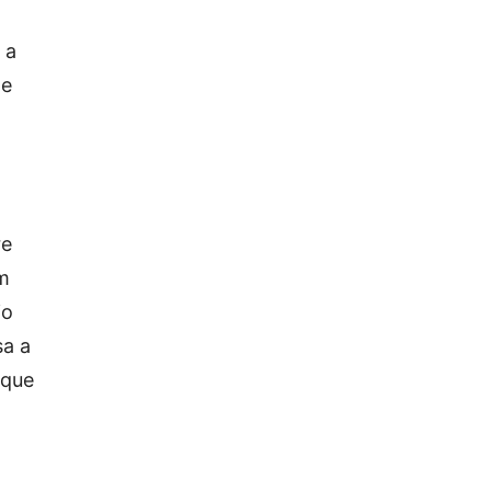
 a
 e
re
am
io
sa a
 que