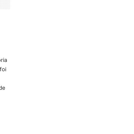
ria
foi
de