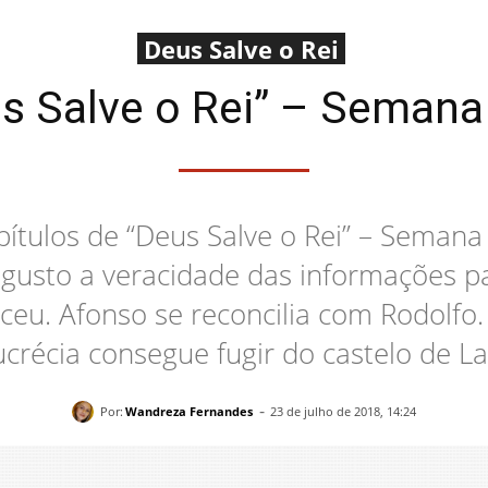
Deus Salve o Rei
 Salve o Rei” – Semana
ítulos de “Deus Salve o Rei” – Semana
usto a veracidade das informações pa
eu. Afonso se reconcilia com Rodolfo. 
ucrécia consegue fugir do castelo de La
-
Por:
Wandreza Fernandes
23 de julho de 2018, 14:24