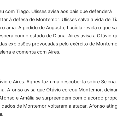
u com Tiago. Ulisses avisa aos pais que defenderá
tar à defesa de Montemor. Ulisses salva a vida de Ti
a o ama. A pedido de Augusto, Lucíola revela o que s
espera com o estado de Diana. Aires avisa a Otávio q
a das explosões provocadas pelo exército de Montemo
elena e comenta com Aires.
vio e Aires. Agnes faz uma descoberta sobre Selena.
ama. Afonso avisa que Otávio cercou Montemor, deix
 Afonso e Amália se surpreendem com o acordo prop
soldados de Montemor voltaram a atacar. Afonso atin
a.