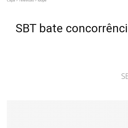
Capa
Televisão
Ibope
SBT bate concorrênci
S