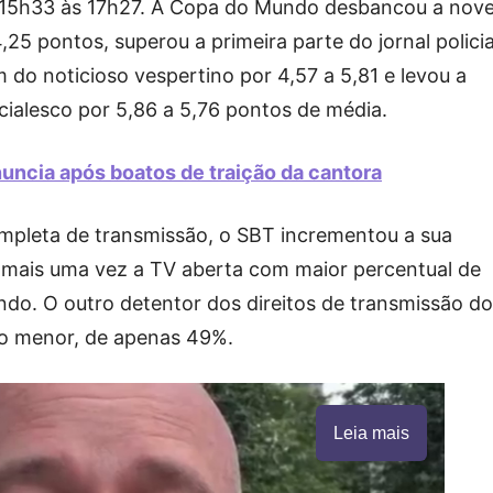
s 15h33 às 17h27. A Copa do Mundo desbancou a nove
,25 pontos, superou a primeira parte do jornal policia
m do noticioso vespertino por 4,57 a 5,81 e levou a
icialesco por 5,86 a 5,76 pontos de média.
uncia após boatos de traição da cantora
ompleta de transmissão, o SBT incrementou a sua
mais uma vez a TV aberta com maior percentual de
o. O outro detentor dos direitos de transmissão do
o menor, de apenas 49%.
Leia mais