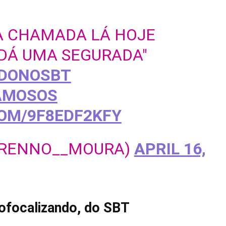
A CHAMADA LÁ HOJE
 DÁ UMA SEGURADA"
NDONOSBT
AMOSOS
COM/9F8EDF2KFY
BRENNO__MOURA)
APRIL 16,
Fofocalizando, do SBT