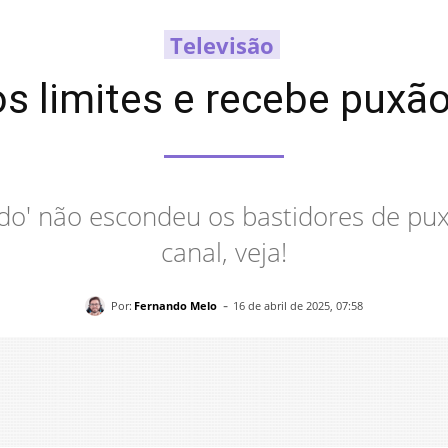
Televisão
s limites e recebe puxã
ndo' não escondeu os bastidores de pu
canal, veja!
-
Por:
Fernando Melo
16 de abril de 2025, 07:58