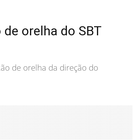
o de orelha do SBT
xão de orelha da direção do