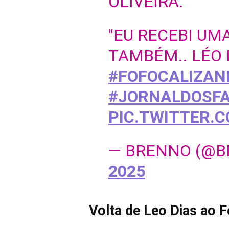
OLIVEIRA.
"EU RECEBI UM
TAMBÉM.. LÉO
#FOFOCALIZA
#JORNALDOSF
PIC.TWITTER.
— BRENNO (@
2025
Volta de Leo Dias ao 