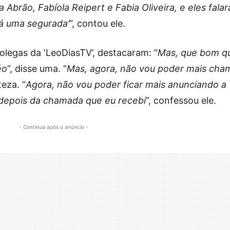
a Abrão, Fabíola Reipert e Fabia Oliveira, e eles fala
dá uma segurada’
“, contou ele.
olegas da ‘LeoDiasTV’, destacaram: “
Mas, que bom q
éo
“, disse uma. “
Mas, agora, não vou poder mais cha
teza. “
Agora, não vou poder ficar mais anunciando a
 depois da chamada que eu recebi
“, confessou ele.
- Continua após o anúncio -