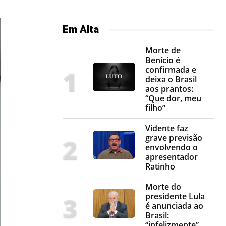
Em Alta
Morte de
Benício é
confirmada e
deixa o Brasil
aos prantos:
“Que dor, meu
filho”
Vidente faz
grave previsão
envolvendo o
apresentador
Ratinho
Morte do
presidente Lula
é anunciada ao
Brasil:
“infelizmente”