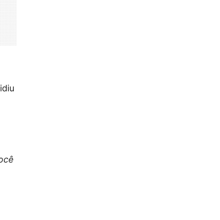
idiu
ocê