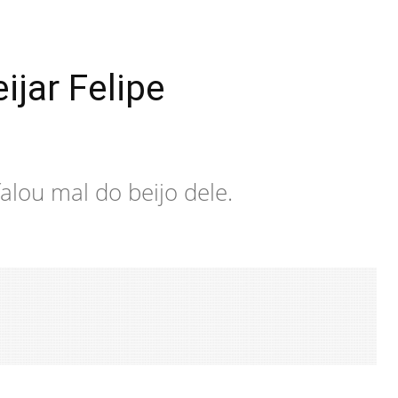
ijar Felipe
alou mal do beijo dele.