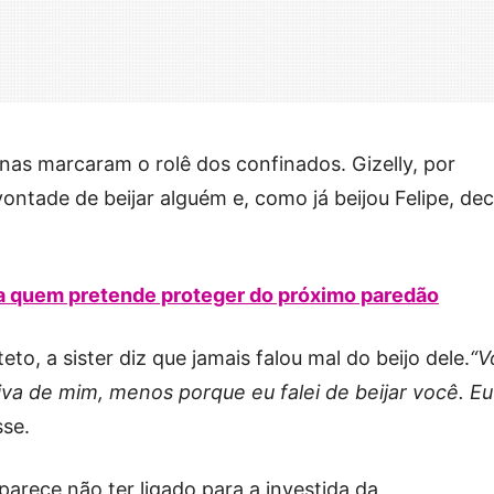
nas marcaram o rolê dos confinados. Gizelly, por
ontade de beijar alguém e, como já beijou Felipe, dec
a quem pretende proteger do próximo paredão
to, a sister diz que jamais falou mal do beijo dele.
“V
aiva de mim, menos porque eu falei de beijar você. Eu
sse.
arece não ter ligado para a investida da