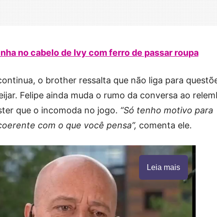
nha no cabelo de Ivy com ferro de passar roupa
ontinua, o brother ressalta que não liga para questõ
ijar. Felipe ainda muda o rumo da conversa ao relem
ster que o incomoda no jogo.
“Só tenho motivo para
ncoerente com o que você pensa”,
comenta ele.
Leia mais