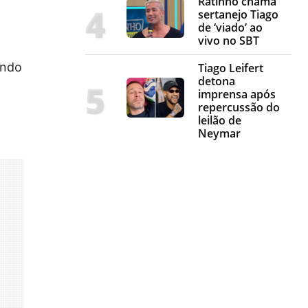
Ratinho chama
sertanejo Tiago
de ‘viado’ ao
vivo no SBT
ando
Tiago Leifert
detona
imprensa após
repercussão do
leilão de
Neymar