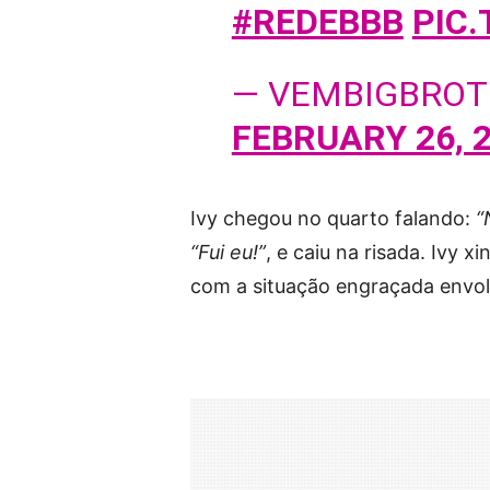
#REDEBBB
PIC
— VEMBIGBROT
FEBRUARY 26, 
Ivy chegou no quarto falando:
“
“Fui eu!”
, e caiu na risada. Ivy 
com a situação engraçada envo