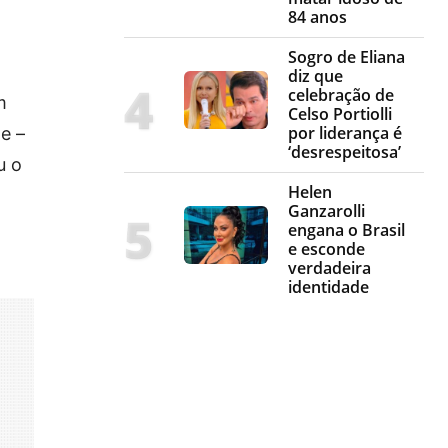
84 anos
Sogro de Eliana
diz que
celebração de
m
Celso Portiolli
por liderança é
e –
‘desrespeitosa’
u o
Helen
Ganzarolli
engana o Brasil
e esconde
verdadeira
identidade