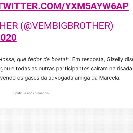
.TWITTER.COM/YXM5AYW6AP
HER (@VEMBIGBROTHER)
2020
Nossa, que fedor de bosta!”
. Em resposta, Gizelly dis
xingou e todas as outras participantes caíram na risada
lvendo os gases da advogada amiga da Marcela.
- Continua após o anúncio -