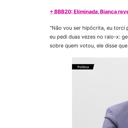
+ BBB20: Eliminada, Bianca rev
“Não vou ser hipócrita, eu torci p
eu pedi duas vezes no raio-x: g
sobre quem votou, ele disse que 