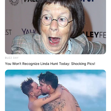
View this post on Instagram