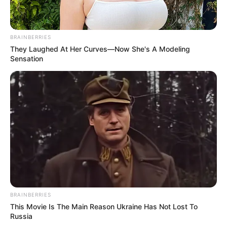
Ratinho chama sertanejo
Tiago de ‘viado’ ao vivo no
SBT
Tiago Leifert detona
imprensa após
repercussão do leilão de
Neymar
TV & FAMOSOS
Famosos
Televisão
Bastidores da TV
Ibope