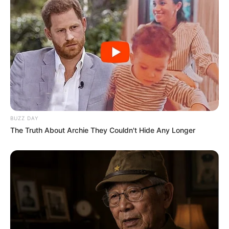
No programa ao vivo, Tadeu Schmidt deu mais
detalhes sobre como será a semana. O big
fone vai tocar na sexta-feira e quem atender
vai ter que indicar na hora alguém para o
Paredão de domingo (21).
- Publicidade -