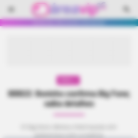
Há 26 anos, Informando e Entretendo!
BBB22
BBB22: Boninho confirma Big Fone;
saiba detalhes
O big boss deixou internautas em
polvorosa com a notícia