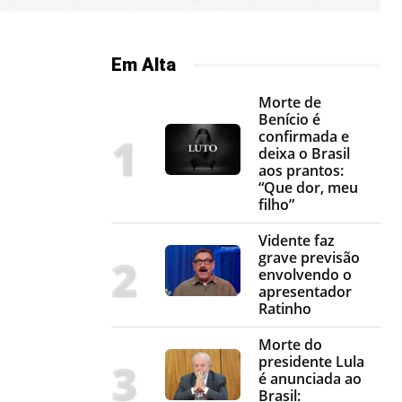
Em Alta
Morte de
Benício é
confirmada e
deixa o Brasil
aos prantos:
“Que dor, meu
filho”
Vidente faz
grave previsão
envolvendo o
apresentador
Ratinho
Morte do
presidente Lula
é anunciada ao
Brasil: