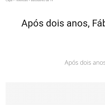
Capa
Televisão
Bastidores da TV
Após dois anos, Fá
Após dois anos