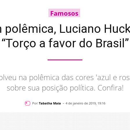
Famosos
 polêmica, Luciano Huck
“Torço a favor do Brasil”
lveu na polêmica das cores 'azul e ros
sobre sua posição política. Confira!
-
Por:
Tabatha Maia
4 de janeiro de 2019, 19:16