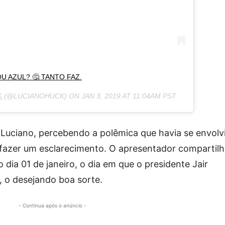
U AZUL? 🤔 TANTO FAZ.
K
(@LUCIANOHUCK) ON
JAN 3, 2019 AT 11:04AM PST
, Luciano, percebendo a polêmica que havia se envolv
 fazer um esclarecimento. O apresentador compartil
 dia 01 de janeiro, o dia em que o presidente Jair
 o desejando boa sorte.
- Continua após o anúncio -