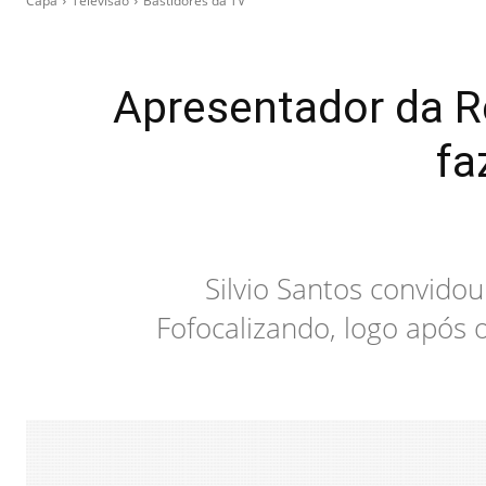
Capa
Televisão
Bastidores da TV
Apresentador da Re
fa
Silvio Santos convido
Fofocalizando, logo após 