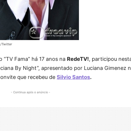
/Twitter
o “TV Fama” há 17 anos na
RedeTV!
, participou nest
uciana By Night”, apresentado por Luciana Gimenez 
convite que recebeu de
Silvio Santos
.
- Continua após o anúncio -