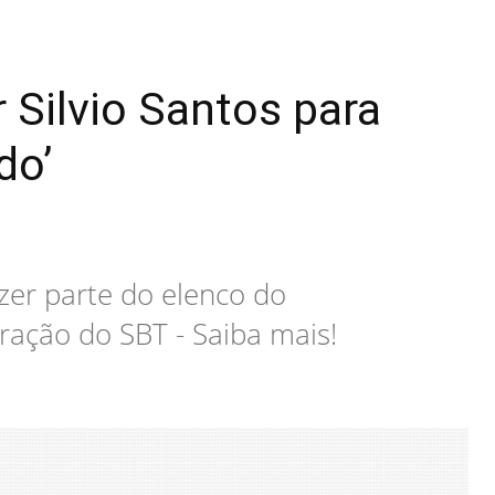
 Silvio Santos para
do’
zer parte do elenco do
ração do SBT - Saiba mais!