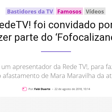
Bastidores da TV
Famosos
Vídeos
deTV! foi convidado por
zer parte do ‘Fofocalizan
u um apresentador da Rede TV!, para fa
o afastamento de Mara Maravilha da at
-
Por:
Fabi Duarte
22 de agosto de 2018, 10:14