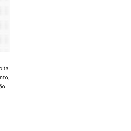
ital
nto,
ão.