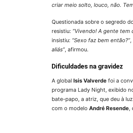
criar meio solto, louco, não. Tem
Questionada sobre o segredo do 
resistiu:
“Vivendo! A gente tem q
insistiu:
“Sexo faz bem então?”
,
aliás”
, afirmou.
Dificuldades na gravidez
A global
Isis Valverde
foi a con
programa Lady Night, exibido no
bate-papo, a atriz, que deu à luz
com o modelo
André Resende
,