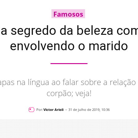
Famosos
ega segredo da beleza co
envolvendo o marido
papas na língua ao falar sobre a relaçã
corpão; veja!
-
Por:
Victor Arioli
31 de julho de 2019, 10:36