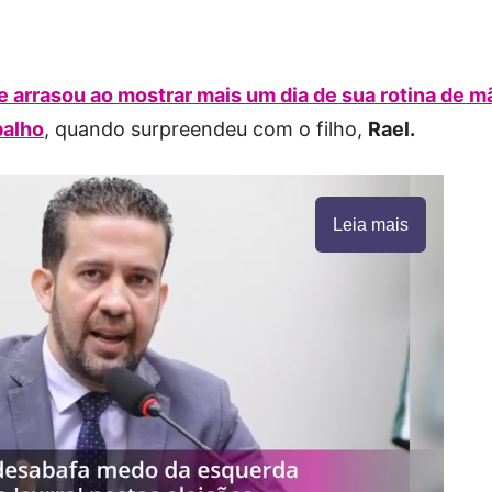
e
arrasou ao mostrar mais um dia de sua rotina de m
balho
, quando surpreendeu com o filho,
Rael.
Leia mais