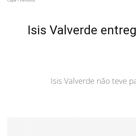
Capa
Famosos
Isis Valverde entr
Isis Valverde não teve 