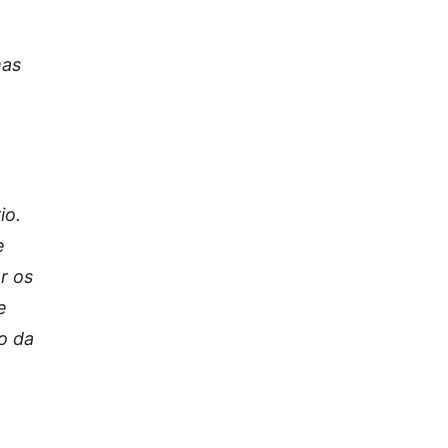
mas
io.
e
r os
e
o da