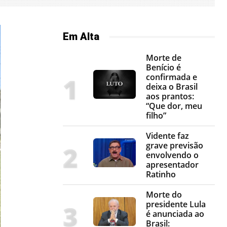
Em Alta
Morte de
Benício é
confirmada e
deixa o Brasil
aos prantos:
“Que dor, meu
filho”
Vidente faz
grave previsão
envolvendo o
apresentador
Ratinho
Morte do
presidente Lula
é anunciada ao
Brasil: