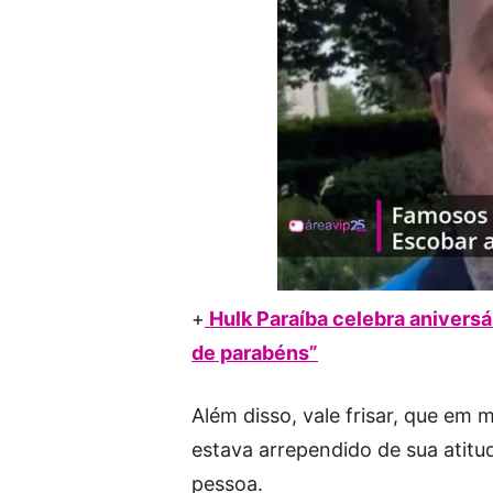
+
Hulk Paraíba celebra anivers
de parabéns”
Além disso, vale frisar, que em
estava arrependido de sua atitud
pessoa.