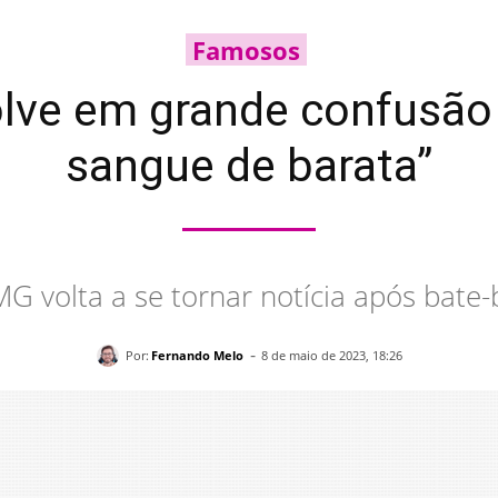
Famosos
lve em grande confusão 
sangue de barata”
MG volta a se tornar notícia após bat
-
Por:
Fernando Melo
8 de maio de 2023, 18:26