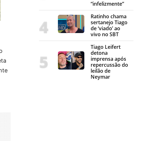
“infelizmente”
Ratinho chama
sertanejo Tiago
de ‘viado’ ao
vivo no SBT
Tiago Leifert
o
detona
imprensa após
eta
repercussão do
nte
leilão de
Neymar