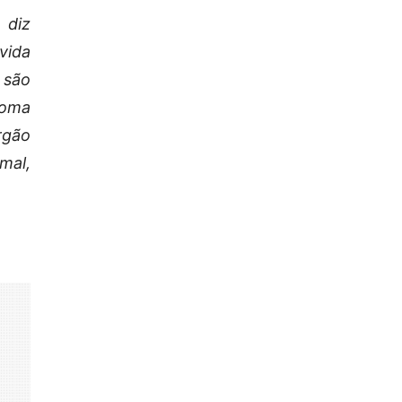
 diz
vida
 são
toma
rgão
mal,