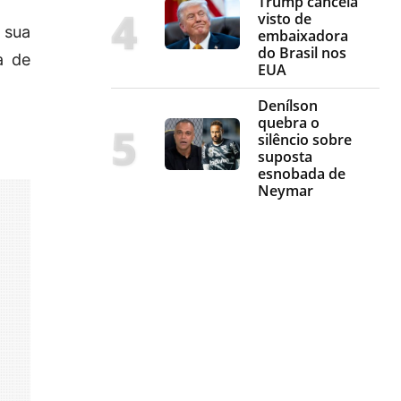
Trump cancela
visto de
e sua
embaixadora
do Brasil nos
a de
EUA
Denílson
quebra o
silêncio sobre
suposta
esnobada de
Neymar