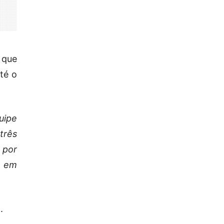
 que
té o
uipe
três
 por
, em
.