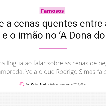
Famosos
e a cenas quentes entre
 e o irmão no ‘A Dona d
a língua ao falar sobre as cenas de p
morada. Veja o que Rodrigo Simas fal
-
Por:
Victor Arioli
6 de novembro de 2019, 07:41