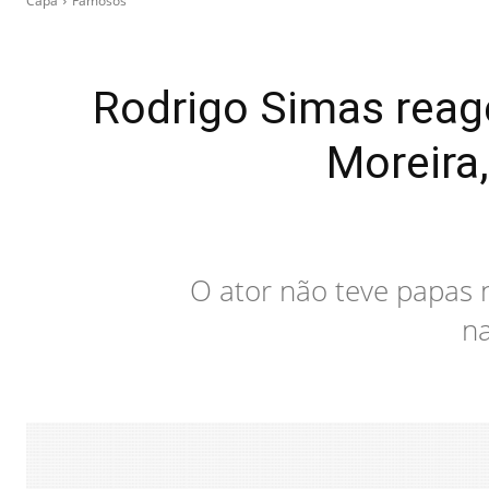
Capa
Famosos
Rodrigo Simas reag
Moreira,
O ator não teve papas n
na