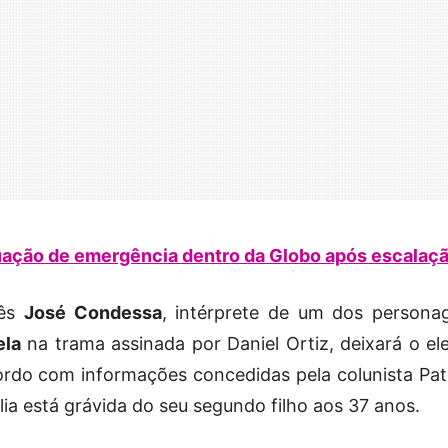
tuação de emergência dentro da Globo após escalaç
uês
José Condessa
, intérprete de um dos persona
ela
na trama assinada por Daniel Ortiz, deixará o el
ordo com informações concedidas pela colunista Patr
lia está grávida do seu segundo filho aos 37 anos.