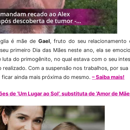
aglia é mãe de
Gael
, fruto do seu relacionamento
 seu primeiro Dia das Mães neste ano, ela se emoci
e luta do primogênito, no qual estava com o seu inte
 realizado. Com a suspensão nos trabalhos, por sua 
a ficar ainda mais próxima do mesmo.
– Saiba mais!
es de ‘Um Lugar ao Sol’, substituta de ‘Amor de Mãe