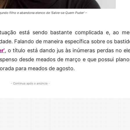
egundo filho e abandona elenco de ‘Salve-se Quem Puder’ –
ituação está sendo bastante complicada e, ao m
dade. Falando de maneira específica sobre os bastid
r’
, o título está dando jus às inúmeras perdas no el
suspenso desde meados de março e que possui plano
orada para meados de agosto.
- Continua após o anúncio -