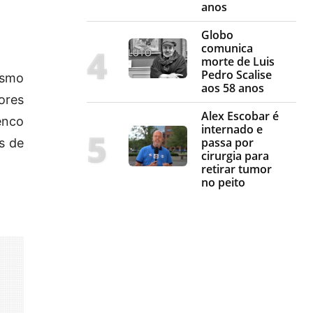
anos
Globo
comunica
morte de Luis
Pedro Scalise
esmo
aos 58 anos
ores
Alex Escobar é
enco
internado e
passa por
s de
cirurgia para
retirar tumor
no peito