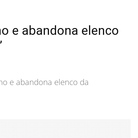
lho e abandona elenco
’
ilho e abandona elenco da