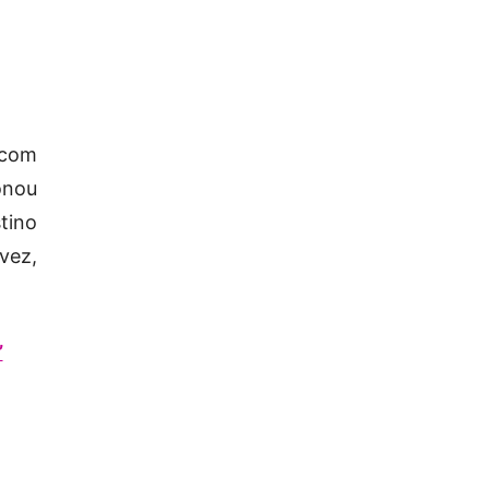
 com
onou
stino
vez,
’