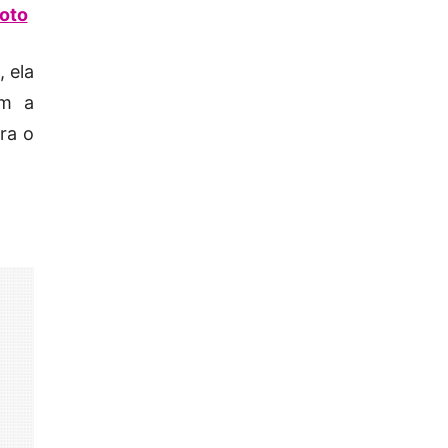
ioto
 ela
om a
ara o