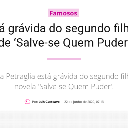
Famosos
tá grávida do segundo fi
de ‘Salve-se Quem Puder
na Petraglia está grávida do segundo f
novela 'Salve-se Quem Puder'.
-
Por:
Luís Gusttavo
22 de junho de 2020, 07:13