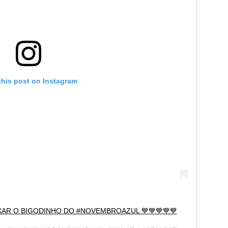
this post on Instagram
XAR O BIGODINHO DO #NOVEMBROAZUL 💙💙💙💙💙