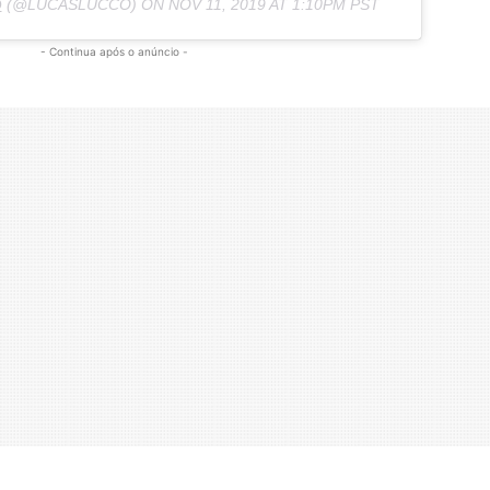
O
(@LUCASLUCCO) ON
NOV 11, 2019 AT 1:10PM PST
- Continua após o anúncio -