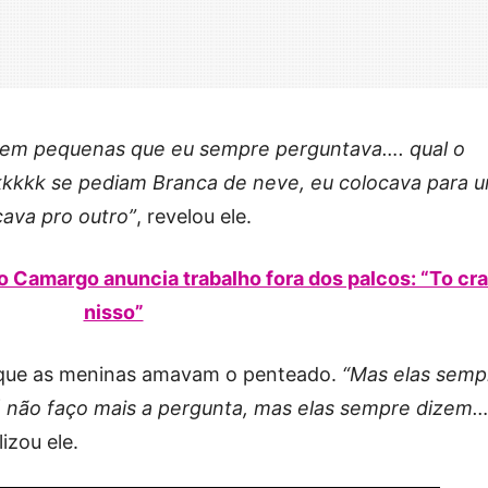
bem pequenas que eu sempre perguntava…. qual o
kkkkk se pediam Branca de neve, eu colocava para 
cava pro outro”
, revelou ele.
 Camargo anuncia trabalho fora dos palcos: “To cr
nisso”
 que as meninas amavam o penteado.
“Mas elas semp
á não faço mais a pergunta, mas elas sempre dizem
alizou ele.