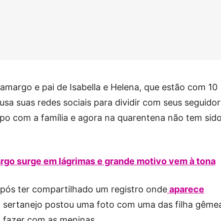
amargo e pai de Isabella e Helena, que estão com 10
usa suas redes sociais para dividir com seus seguido
po com a família e agora na quarentena não tem sid
rgo surge em lágrimas e grande motivo vem à tona
 após ter compartilhado um registro onde
aparece
o sertanejo postou uma foto com uma das filha gême
a fazer com as meninas.