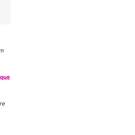
um
aque
re
…