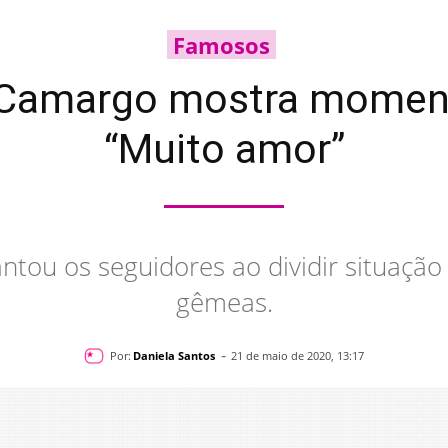
Famosos
 Camargo mostra momento
“Muito amor”
ntou os seguidores ao dividir situação
gêmeas.
-
Por:
Daniela Santos
21 de maio de 2020, 13:17