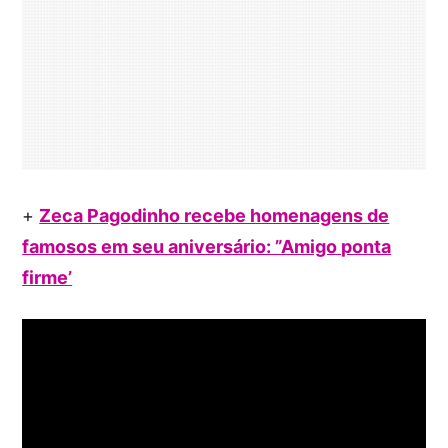
+
Zeca Pagodinho recebe homenagens de
famosos em seu aniversário: ”Amigo ponta
firme’