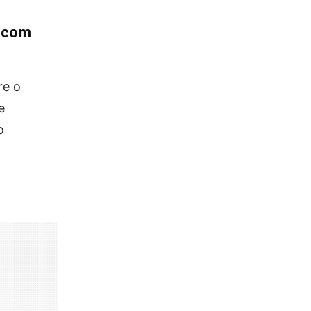
o com
re o
e
o