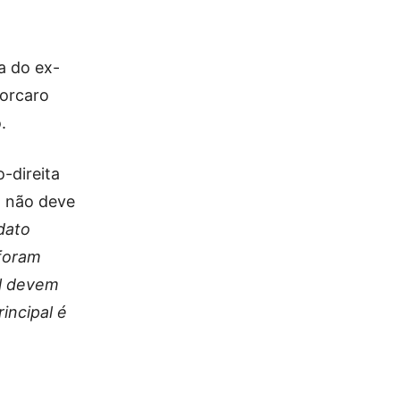
a do ex-
Vorcaro
.
-direita
o não deve
dato
 foram
al devem
incipal é