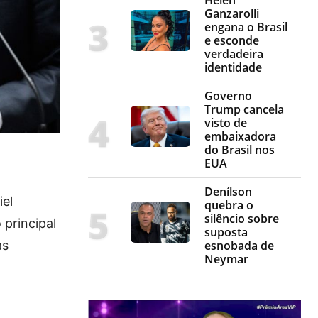
Ganzarolli
engana o Brasil
e esconde
verdadeira
identidade
Governo
Trump cancela
visto de
embaixadora
do Brasil nos
EUA
o
Denílson
iel
quebra o
silêncio sobre
 principal
suposta
as
esnobada de
Neymar