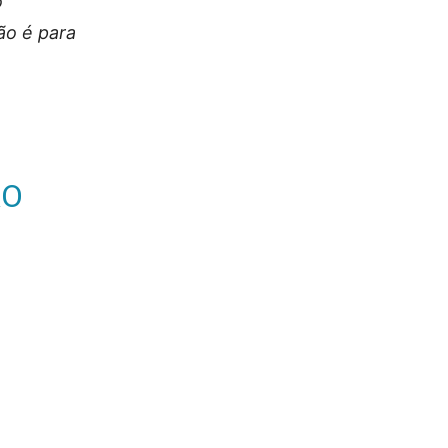
o
ão é para
ÃO