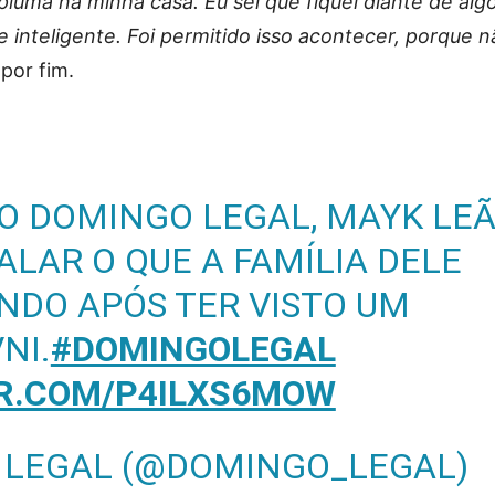
pluma na minha casa. Eu sei que fiquei diante de alg
nteligente. Foi permitido isso acontecer, porque n
 por fim.
O DOMINGO LEGAL, MAYK LE
ALAR O QUE A FAMÍLIA DELE
NDO APÓS TER VISTO UM
NI.
#DOMINGOLEGAL
ER.COM/P4ILXS6MOW
 LEGAL (@DOMINGO_LEGAL)