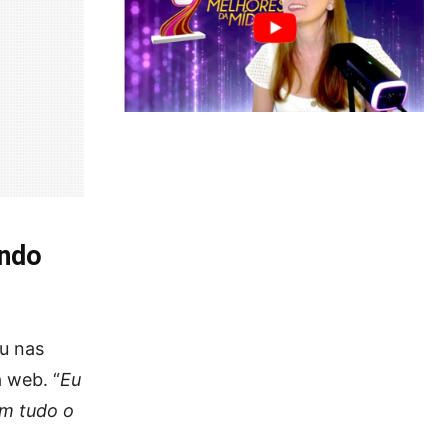
endo
u nas
 web. “
Eu
om tudo o