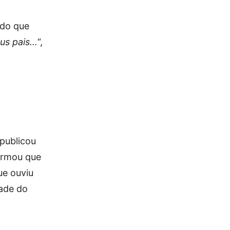
údo que
eus pais…
“,
 publicou
firmou que
e ouviu
dade do