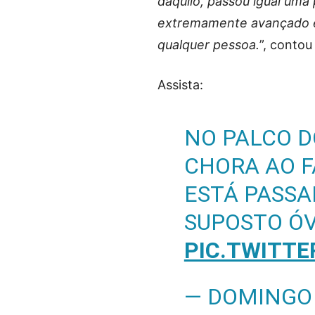
daquilo, passou igual uma 
extremamente avançado e i
qualquer pessoa.
”, contou
Assista:
NO PALCO D
CHORA AO F
ESTÁ PASSA
SUPOSTO ÓV
PIC.TWITT
— DOMINGO