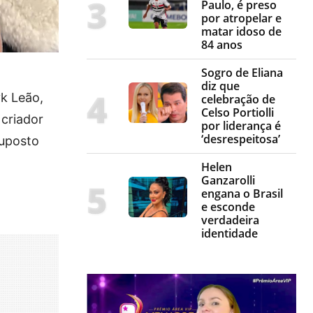
Paulo, é preso
por atropelar e
matar idoso de
84 anos
Sogro de Eliana
diz que
yk Leão,
celebração de
Celso Portiolli
 criador
por liderança é
‘desrespeitosa’
suposto
Helen
Ganzarolli
engana o Brasil
e esconde
verdadeira
identidade