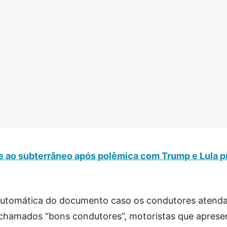
te ao subterrâneo após polêmica com Trump e Lula 
 automática do documento caso os condutores atend
s chamados “bons condutores”, motoristas que apres