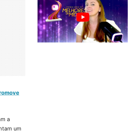
promove
am a
entam um