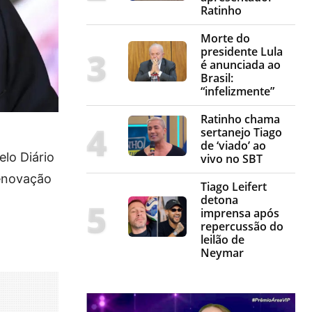
Ratinho
Morte do
presidente Lula
é anunciada ao
Brasil:
“infelizmente”
Ratinho chama
sertanejo Tiago
de ‘viado’ ao
elo Diário
vivo no SBT
renovação
Tiago Leifert
detona
imprensa após
repercussão do
leilão de
Neymar