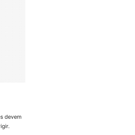
es devem
gir.