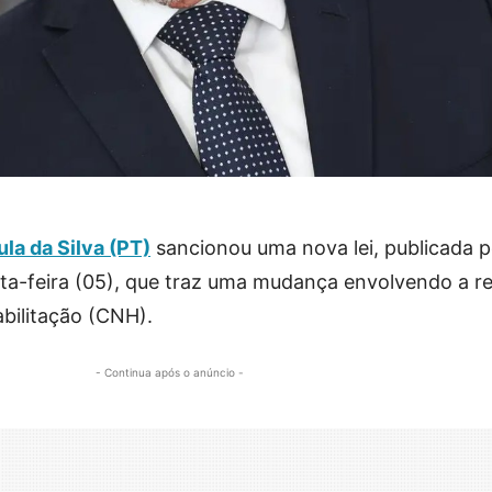
ula da Silva (PT)
sancionou uma nova lei, publicada p
exta-feira (05), que traz uma mudança envolvendo a 
abilitação (CNH).
- Continua após o anúncio -