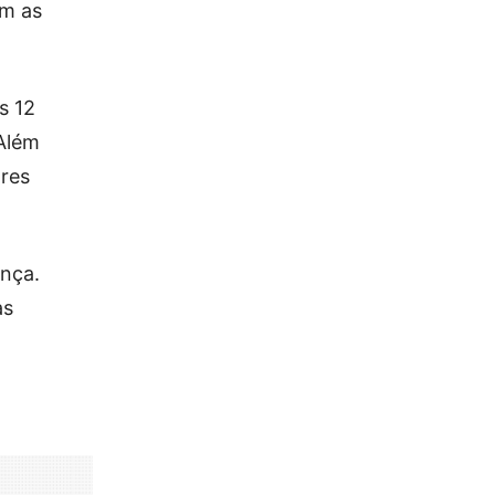
em as
s 12
 Além
ores
nça.
as