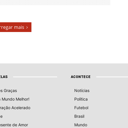
rregar mais
ELAS
ACONTECE
ês Graças
Notícias
a Mundo Melhor!
Política
ração Acelerado
Futebol
e
Brasil
esente de Amor
Mundo