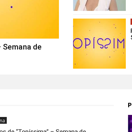
– Semana de
P
ma
s de “Topíssima” – Semana de