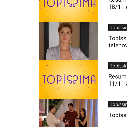
18/11 
Topíssi
Topíssi
teleno
Topíssi
Resumo
11/11 
Topíssi
Topíss