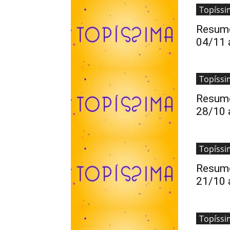
Topíssi
Resumo
04/11 
Topíssi
Resumo
28/10 
Topíssi
Resumo
21/10 
Topíssi