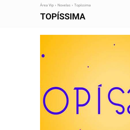
Área Vip
Novelas
Topíssima
TOPÍSSIMA