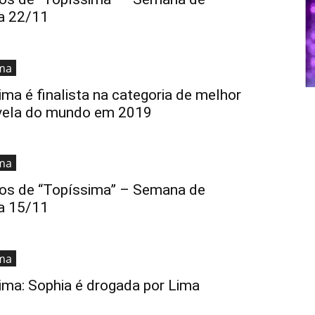
a 22/11
ma
ma é finalista na categoria de melhor
vela do mundo em 2019
ma
s de “Topíssima” – Semana de
a 15/11
ma
ima: Sophia é drogada por Lima