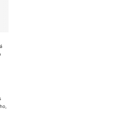
rá
o
s
ho,