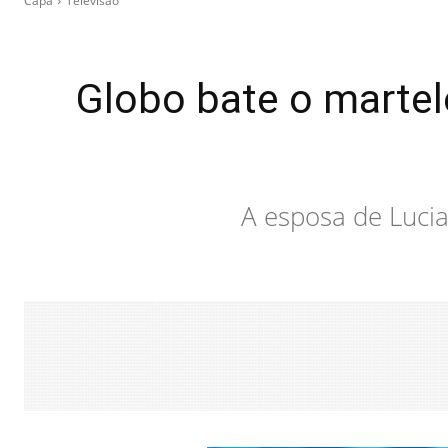
Capa
Televisão
Globo bate o martelo
A esposa de Lucia