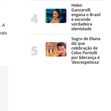
Helen
Ganzarolli
engana o Brasil
a
e esconde
verdadeira
. A
identidade
mais
Sogro de Eliana
diz que
celebração de
Celso Portiolli
por liderança é
‘desrespeitosa’