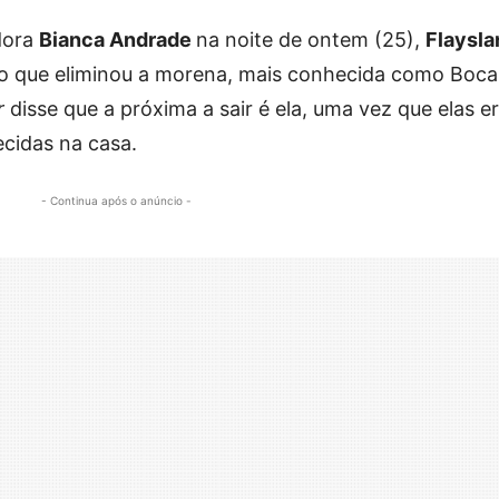
dora
Bianca Andrade
na noite de ontem (25),
Flaysla
o que eliminou a morena, mais conhecida como Boca
r
disse que a próxima a sair é ela, uma vez que elas 
ecidas na casa.
- Continua após o anúncio -