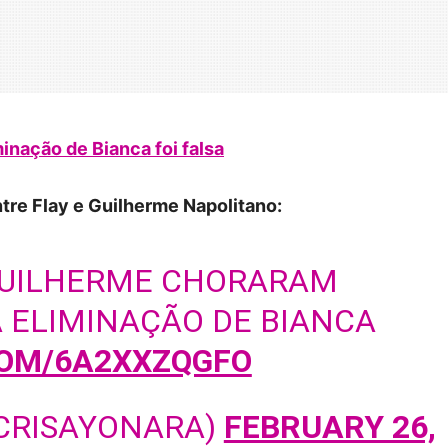
inação de Bianca foi falsa
re Flay e Guilherme Napolitano:
GUILHERME CHORARAM
 ELIMINAÇÃO DE BIANCA
COM/6A2XXZQGFO
@CRISAYONARA)
FEBRUARY 26,