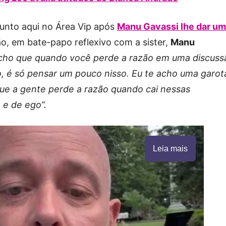
sunto aqui no Área Vip após
Manu Gavassi lhe dar um
ão, em bate-papo reflexivo com a sister,
Manu
cho que quando você perde a razão em uma discuss
o, é só pensar um pouco nisso. Eu te acho uma garot
 que a gente perde a razão quando cai nessas
 e de ego”.
Leia mais