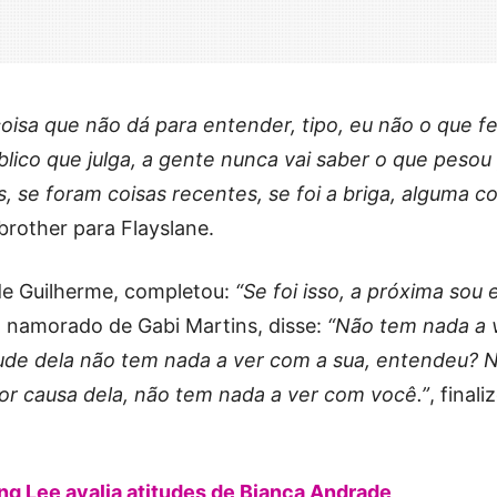
oisa que não dá para entender, tipo, eu não o que f
blico que julga, a gente nunca vai saber o que pesou
s, se foram coisas recentes, se foi a briga, alguma co
 brother para Flayslane.
de Guilherme, completou:
“Se foi isso, a próxima sou 
, namorado de Gabi Martins, disse:
“Não tem nada a v
itude dela não tem nada a ver com a sua, entendeu? 
por causa dela, não tem nada a ver com você.”
, finali
g Lee avalia atitudes de Bianca Andrade