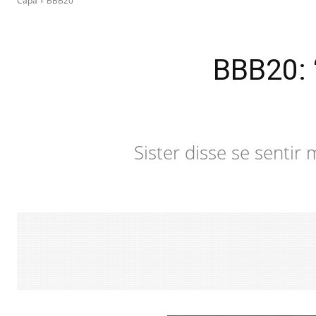
Capa
BBB20
BBB20: 
Sister disse se senti