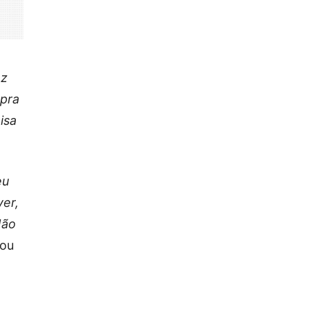
ez
 pra
isa
eu
er,
Não
zou