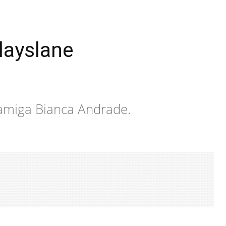
layslane
 amiga Bianca Andrade.