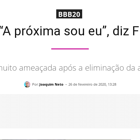
BBB20
“A próxima sou eu”, diz F
r muito ameaçada após a eliminação da
-
Por:
Joaquim Neto
26 de fevereiro de 2020, 13:28