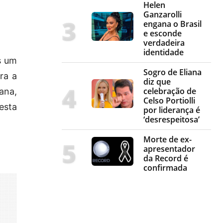
Helen
Ganzarolli
engana o Brasil
e esconde
verdadeira
identidade
s um
Sogro de Eliana
ra a
diz que
celebração de
ana,
Celso Portiolli
esta
por liderança é
‘desrespeitosa’
Morte de ex-
apresentador
da Record é
confirmada