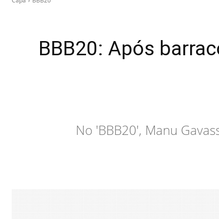
Capa
BBB20
BBB20: Após barrac
No 'BBB20', Manu Gavass