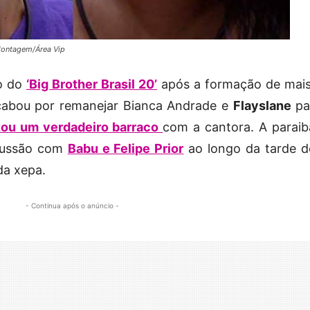
Montagem/Área Vip
ro do
‘Big Brother Brasil 20’
após a formação de mai
cabou por remanejar Bianca Andrade e
Flayslane
pa
zou um verdadeiro barraco
com a cantora. A paraib
scussão com
Babu e Felipe Prior
ao longo da tarde d
da xepa.
- Continua após o anúncio -