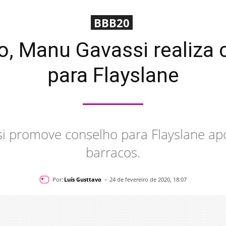
BBB20
o, Manu Gavassi realiza 
para Flayslane
i promove conselho para Flayslane ap
barracos.
-
Por:
Luís Gusttavo
24 de fevereiro de 2020, 18:07