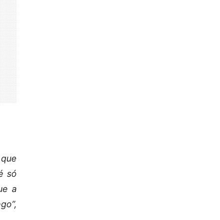
 que
é só
ue a
go”,