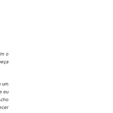
im o
beça
he um
e eu
Acho
ecer