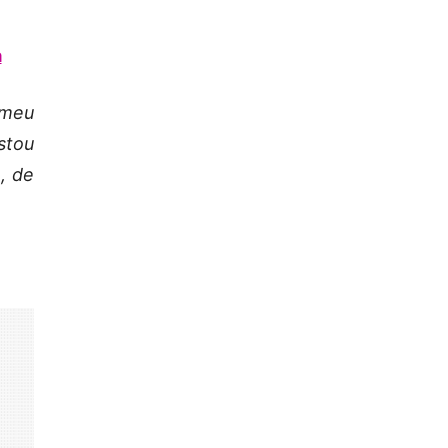
a
 meu
stou
o, de