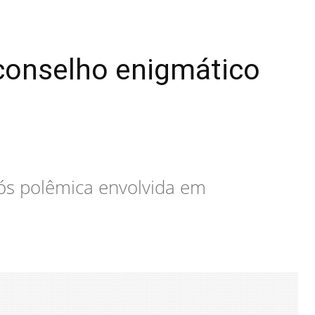
conselho enigmático
ós polêmica envolvida em