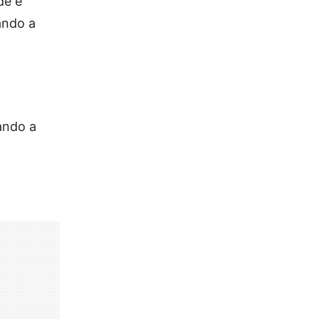
de e
ando a
ando a