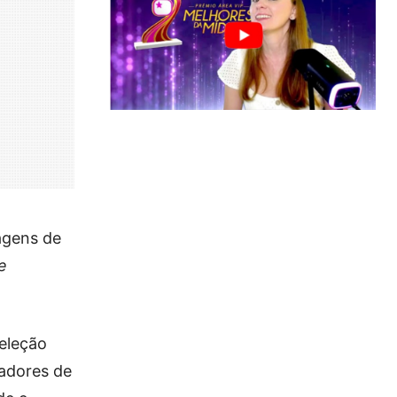
agens de
e
eleção
adores de