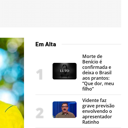
Em Alta
Morte de
Benício é
confirmada e
deixa o Brasil
aos prantos:
“Que dor, meu
filho”
Vidente faz
grave previsão
envolvendo o
apresentador
Ratinho