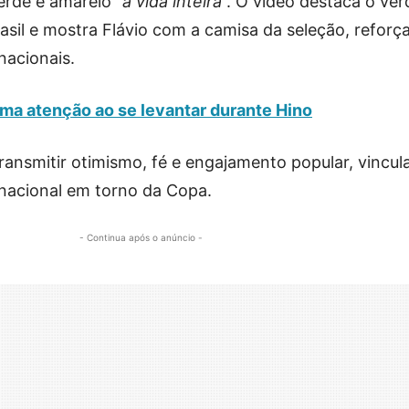
erde e amarelo “
a vida inteira
”. O vídeo destaca o ver
asil e mostra Flávio com a camisa da seleção, reforç
nacionais.
a atenção ao se levantar durante Hino
transmitir otimismo, fé e engajamento popular, vincul
acional em torno da Copa.
- Continua após o anúncio -