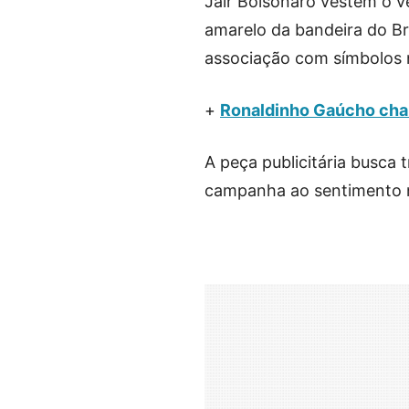
Jair Bolsonaro vestem o v
amarelo da bandeira do Br
associação com símbolos 
+
Ronaldinho Gaúcho cham
A peça publicitária busca 
campanha ao sentimento n