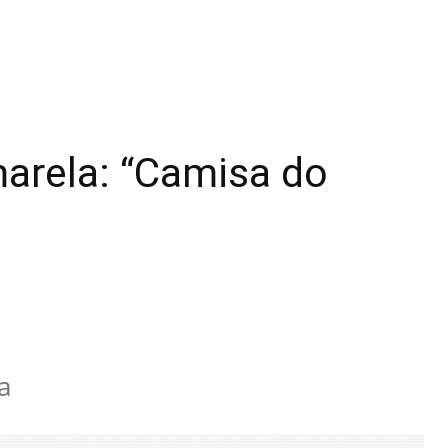
marela: “Camisa do
a