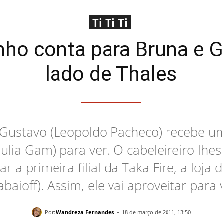
Ti Ti Ti
inho conta para Bruna e 
lado de Thales
Gustavo (Leopoldo Pacheco) recebe um
lia Gam) para ver. O cabeleireiro lhes
r a primeira filial da Taka Fire, a loja
aioff). Assim, ele vai aproveitar para vi
-
Por:
Wandreza Fernandes
18 de março de 2011, 13:50