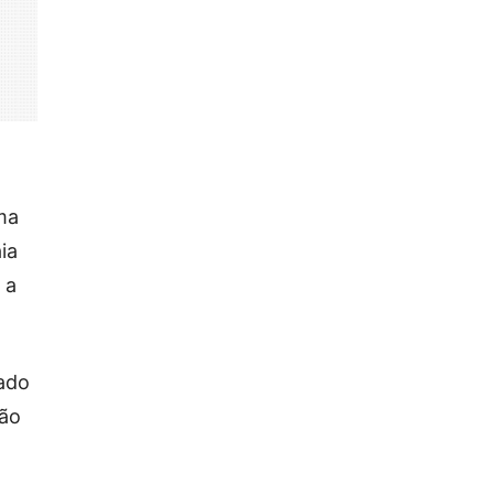
ma
ia
 a
lado
não