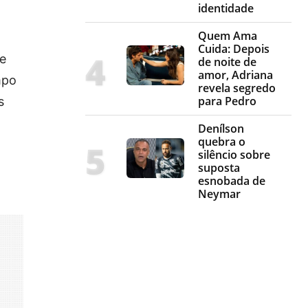
identidade
Quem Ama
Cuida: Depois
te
de noite de
amor, Adriana
mpo
revela segredo
para Pedro
s
Denílson
quebra o
silêncio sobre
suposta
esnobada de
Neymar