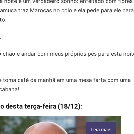
ra noite é um verdadeiro sonho: enfeitado com flores
amuca traz Marocas no colo e ela pede para ele para
to.
.
chão e andar com meus próprios pés para esta noit
a e toma café da manhã em uma mesa farta com uma
acabana!
o desta terça-feira (18/12):
Leia mais