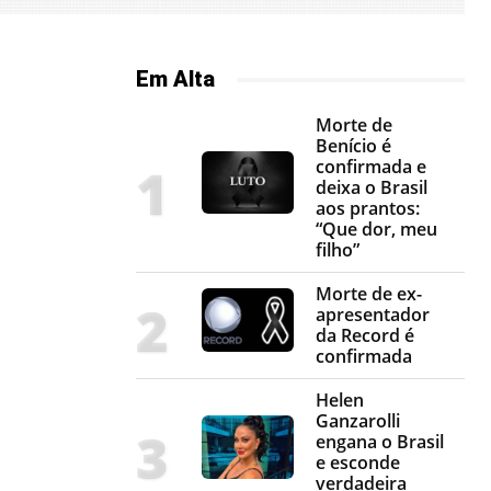
Em Alta
Morte de
Benício é
confirmada e
deixa o Brasil
aos prantos:
“Que dor, meu
filho”
Morte de ex-
apresentador
da Record é
confirmada
Helen
Ganzarolli
engana o Brasil
e esconde
verdadeira