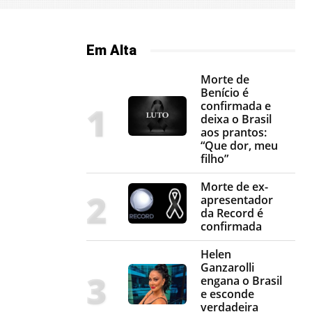
Em Alta
Morte de
Benício é
confirmada e
deixa o Brasil
aos prantos:
“Que dor, meu
filho”
Morte de ex-
apresentador
da Record é
confirmada
Helen
Ganzarolli
engana o Brasil
e esconde
verdadeira