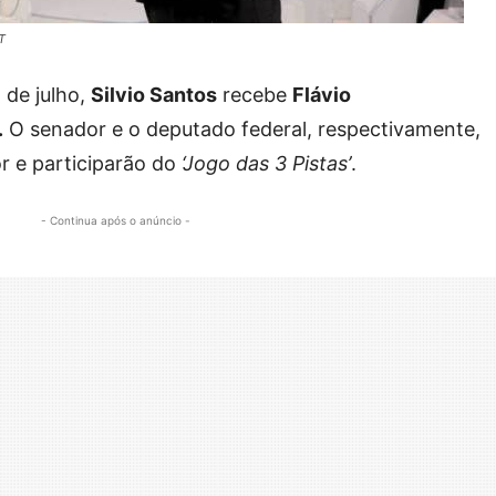
T
de julho,
Silvio Santos
recebe
Flávio
.
O senador e o deputado federal, respectivamente,
 e participarão do
‘Jogo das 3 Pistas’
.
- Continua após o anúncio -