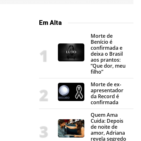
Em Alta
Morte de
Benício é
confirmada e
deixa o Brasil
aos prantos:
“Que dor, meu
filho”
Morte de ex-
apresentador
da Record é
confirmada
Quem Ama
Cuida: Depois
de noite de
amor, Adriana
revela segredo