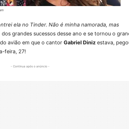
ram
ontrei ela no Tinder. Não é minha namorada, mas
m dos grandes sucessos desse ano e se tornou o gra
a do avião em que o cantor
Gabriel Diniz
estava, pego
-feira, 27!
- Continua após o anúncio -