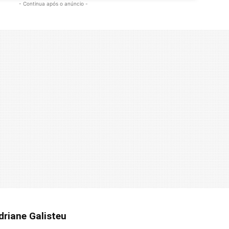
- Continua após o anúncio -
driane Galisteu