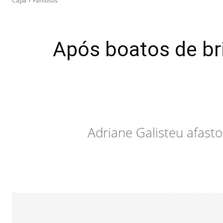
Capa
Famosos
Após boatos de bri
Adriane Galisteu afast