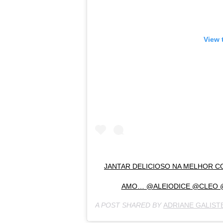
View 
JANTAR DELICIOSO NA MELHOR 
AMO… @ALEIODICE @CLEO @V
A POST SHARED BY
ADRIANE GALISTE