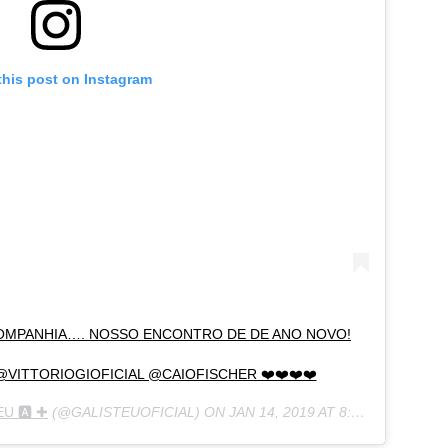
this post on Instagram
COMPANHIA…. NOSSO ENCONTRO DE DE ANO NOVO!
ITTORIOGIOFICIAL @CAIOFISCHER ❤️❤️❤️❤️
U 🅰️ ✚
(@GALISTEUOFICIAL) ON
JAN 14, 2019 AT 8:32PM PST