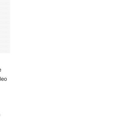
e
leo
m