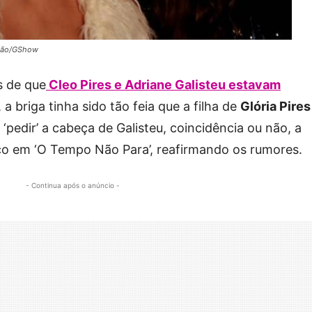
ução/GShow
s de que
Cleo Pires
e
Adriane Galisteu
estavam
a briga tinha sido tão feia que a filha de
Glória Pires
 ‘pedir’ a cabeça de Galisteu, coincidência ou não, a
o em ‘O Tempo Não Para’, reafirmando os rumores.
- Continua após o anúncio -